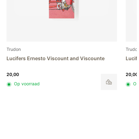
Trudon
Trudo
Lucifers Ernesto Viscount and Viscounte
Lucif
20,00
20,00
Op voorraad
Op