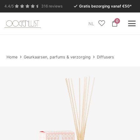
4.4/5
316 reviews
Gratis bezorging vanaf €50*
0
NL
In verband met de zomervakantie is onze Conceptstore
in Eersel van maandag 27 juli t/m dinsdag 11 augustus
gesloten.
Home
Geurkaarsen, parfums & verzorging
Diffusers