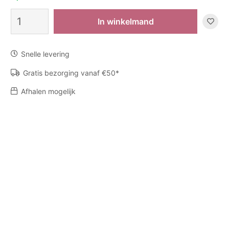
Diffuser
In winkelmand
My
First
Baobab
Snelle levering
Paris
aantal
Gratis bezorging vanaf €50*
Afhalen mogelijk