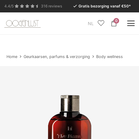
4.4/5
316 reviews
Gratis bezorging vanaf €50*
0
NL
In verband met de zomervakantie is onze Conceptstore
in Eersel van maandag 27 juli t/m dinsdag 11 augustus
gesloten.
Home
Geurkaarsen, parfums & verzorging
Body wellness