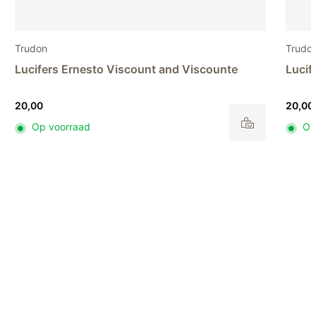
Trudon
T
Lucifers Ernesto Marquis and Marchiones
D
20,00
8
Op voorraad