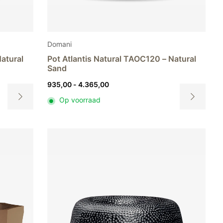
Domani
Natural
Pot Atlantis Natural TAOC120 – Natural
Sand
Prijsklasse:
935,00
-
4.365,00
935,00
Op voorraad
tot
Dit
Dit
4.365,00
product
product
heeft
heeft
meerdere
meerdere
variaties.
variaties.
Deze
Deze
optie
optie
kan
kan
gekozen
gekozen
worden
worden
op
op