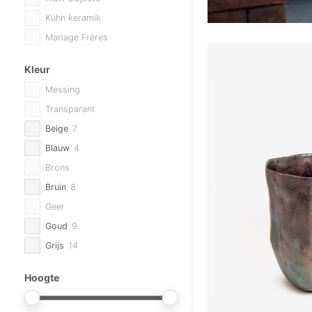
Kühn keramik
Mariage Frères
Overig
Kleur
Reichenbach Porselein
Messing
Saba by Sylvia
Transparant
Serax
Beige
7
Silk-ka
Blauw
4
Studio DValner
Brons
Taschen
Bruin
8
Trudon
Geel
VBK
Goud
9
Versmissen
Grijs
14
Abhika
Groen
14
Astier de Villatte
Hoogte
Oranje
Atelier Davoy
Paars
1
Baobab