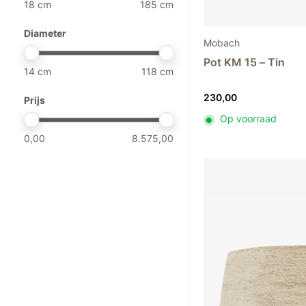
18
185
Rood
Chris van Niekerk
Roze
Diameter
Domani
45
Mobach
Wit
Élitis
Pot KM 15 – Tin
Zilver
14
118
Guaxs
Zwart
9
Henry Dean
230,00
Prijs
Kalodromo
Op voorraad
Klaus Dupont
0,00
8.575,00
Mantas Ezcaray
Mobach
21
Nason Moretti
Objet de Curiosité
Paola Paronetto
Rina Menardi
Studio Comploj
Studio ZAR
The Naxos Apothecary