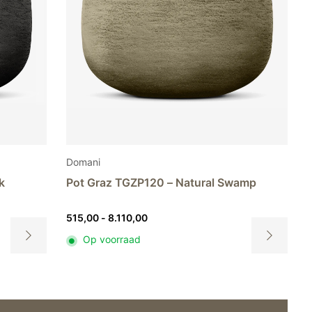
productpagina
productpagi
Domani
k
Pot Graz TGZP120 – Natural Swamp
Prijsklasse:
515,00
-
8.110,00
515,00
Op voorraad
tot
Dit
Dit
8.110,00
product
product
heeft
heeft
meerdere
meerdere