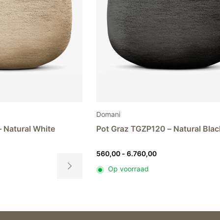
productpagina
Domani
 Natural White
Pot Graz TGZP120 – Natural Blac
sklasse:
Prijsklasse:
560,00
-
6.760,00
,00
560,00
Op voorraad
tot
Dit
60,00
6.760,00
product
heeft
meerdere