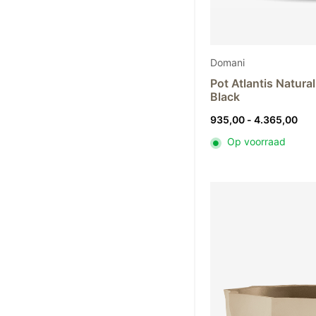
Domani
Pot Atlantis Natura
Black
Prij
935,00
-
4.365,00
935
Op voorraad
tot
4.3