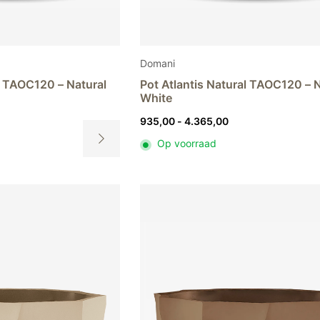
Domani
l TAOC120 – Natural
Pot Atlantis Natural TAOC120 – 
White
sklasse:
Prijsklasse:
935,00
-
4.365,00
,00
935,00
Op voorraad
tot
Dit
65,00
4.365,00
product
heeft
meerdere
variaties.
Deze
optie
kan
gekozen
worden
op