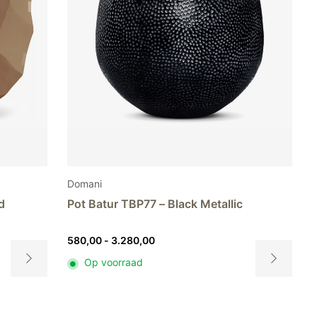
de
de
productpagina
productpagi
Domani
d
Pot Batur TBP77 – Black Metallic
Prijsklasse:
580,00
-
3.280,00
580,00
Op voorraad
tot
Dit
Dit
3.280,00
product
product
heeft
heeft