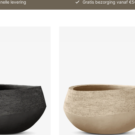
nelle levering
Gratis bezorging vanaf €5
variaties.
Deze
optie
kan
gekozen
worden
op
de
productpagina