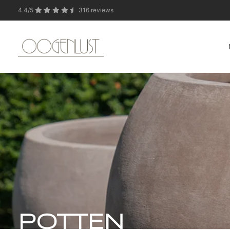
4.4/5
316 reviews
In verband met de zo
POTTEN