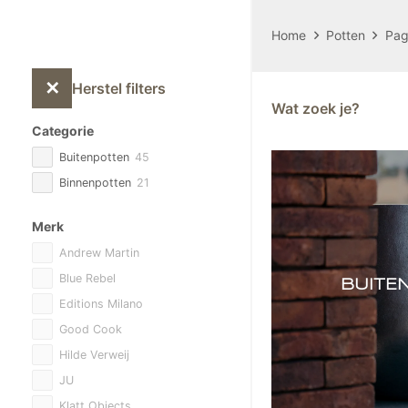
Home
Potten
Pag
✕
Herstel filters
Wat zoek je?
Categorie
Buitenpotten
45
Binnenpotten
21
Merk
Andrew Martin
Blue Rebel
BUITE
Editions Milano
Good Cook
Hilde Verweij
JU
Klatt Objects