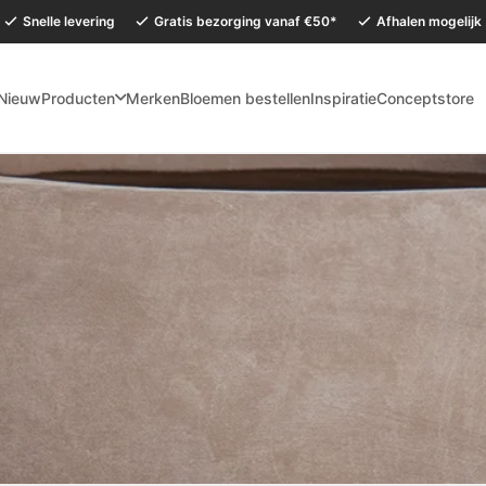
Snelle levering
Gratis bezorging vanaf €50*
Afhalen mogelijk
Nieuw
Producten
Merken
Bloemen bestellen
Inspiratie
Conceptstore
mervakantie is onze Conceptstore in Eersel van maandag 27 juli t/m dinsdag 