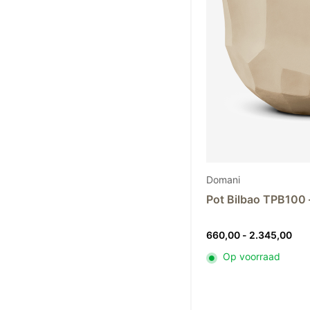
Domani
Pot Bilbao TPB100 
Prij
660,00
-
2.345,00
660
Op voorraad
tot
2.3