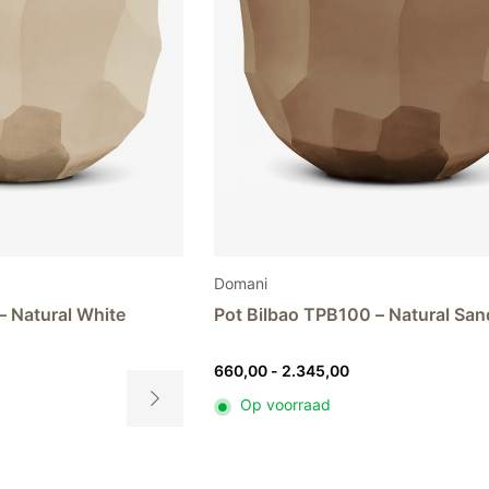
de
productpagina
Domani
– Natural White
Pot Bilbao TPB100 – Natural San
sklasse:
Prijsklasse:
660,00
-
2.345,00
,00
660,00
Op voorraad
tot
Dit
45,00
2.345,00
product
heeft