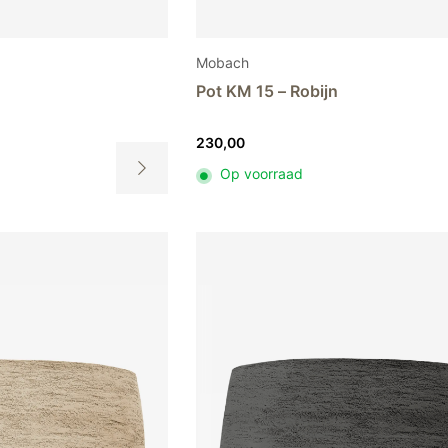
Mobach
Pot KM 15 – Robijn
230,00
Op voorraad
Dit
product
heeft
meerdere
variaties.
Deze
optie
kan
gekozen
worden
op
de