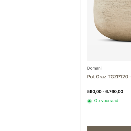
Tokyo Kodo
Domani
Pot Graz TGZP120 –
Prij
560,00
-
6.760,00
560
Op voorraad
tot
6.7